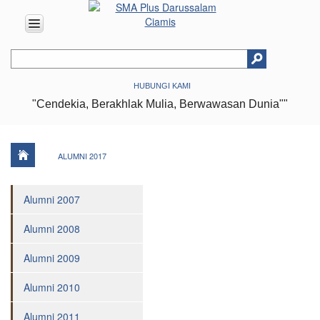
HOME
HUBUNGI KAMI
ABOUT
"Cendekia, Berakhlak Mulia, Berwawasan Dunia""
US
Vision
&
Mission
ALUMNI 2017
History
Alumni 2007
Organizational
Structure
Alumni 2008
Facilities
Alumni 2009
Achievments
Location
Alumni 2010
EDUCATION
Alumni 2011