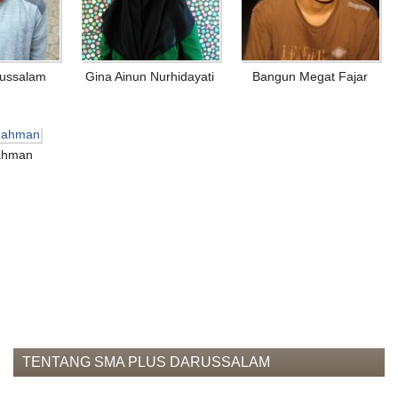
EVENT
News
ussalam
Gina Ainun Nurhidayati
Bangun Megat Fajar
Gallery
Contact
us
ahman
ALUMNI
Registration
Testimonial
KARYA
ILMIAH
PENDAFTARAN
ONLINE
TENTANG SMA PLUS DARUSSALAM