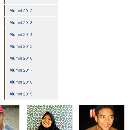
Pesantren
Alumni 2012
Penguatan
Bilingual
Alumni 2013
Services
Alumni 2014
TEAM
Adviser
Alumni 2015
Principal
Alumni 2016
Teacher
Alumni 2017
Administration
Alumni 2018
Staff
STUDENT
Alumni 2019
Penerimaan
Siswa
Baru
Extracurricular
Magazine