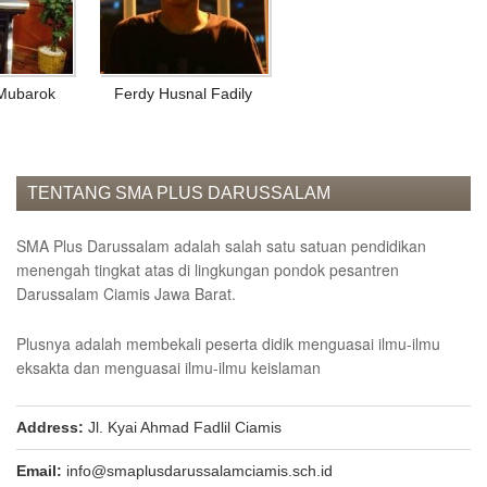
EVENT
News
 Mubarok
Ferdy Husnal Fadily
Gallery
Contact
us
ALUMNI
TENTANG SMA PLUS DARUSSALAM
Registration
SMA Plus Darussalam adalah salah satu satuan pendidikan
Testimonial
menengah tingkat atas di lingkungan pondok pesantren
Darussalam Ciamis Jawa Barat.
KARYA
ILMIAH
Plusnya adalah membekali peserta didik menguasai ilmu-ilmu
PENDAFTARAN
eksakta dan menguasai ilmu-ilmu keislaman
ONLINE
Address:
Jl. Kyai Ahmad Fadlil Ciamis
Email:
info@smaplusdarussalamciamis.sch.id