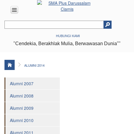
HOME
HUBUNGI KAMI
ABOUT
"Cendekia, Berakhlak Mulia, Berwawasan Dunia""
US
Vision
&
Mission
ALUMNI 2014
History
Alumni 2007
Organizational
Structure
Alumni 2008
Facilities
Alumni 2009
Achievments
Location
Alumni 2010
EDUCATION
Alumni 2011