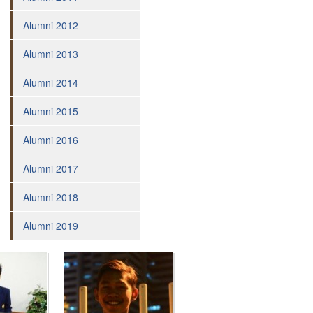
Pesantren
Alumni 2012
Penguatan
Bilingual
Alumni 2013
Services
Alumni 2014
TEAM
Adviser
Alumni 2015
Principal
Alumni 2016
Teacher
Alumni 2017
Administration
Alumni 2018
Staff
STUDENT
Alumni 2019
Penerimaan
Siswa
Baru
Extracurricular
Magazine