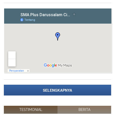
EVENT
News
Gallery
Contact
us
ALUMNI
Registration
Testimonial
KARYA
ILMIAH
PENDAFTARAN
SELENGKAPNYA
ONLINE
TESTIMONIAL
BERITA