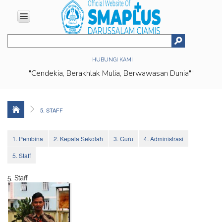
HOME
HUBUNGI KAMI
ABOUT
"Cendekia, Berakhlak Mulia, Berwawasan Dunia""
US
Vision
&
Mission
5. STAFF
History
Organizational
1. Pembina
2. Kepala Sekolah
3. Guru
4. Administrasi
Structure
5. Staff
Facilities
5. Staff
Achievments
Location
EDUCATION