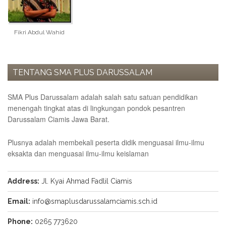
Pesantren
Penguatan
Bilingual
Fikri Abdul Wahid
Services
TEAM
TENTANG SMA PLUS DARUSSALAM
Adviser
Principal
SMA Plus Darussalam adalah salah satu satuan pendidikan
menengah tingkat atas di lingkungan pondok pesantren
Teacher
Darussalam Ciamis Jawa Barat.
Administration
Plusnya adalah membekali peserta didik menguasai ilmu-ilmu
Staff
eksakta dan menguasai ilmu-ilmu keislaman
STUDENT
Penerimaan
Address:
Jl. Kyai Ahmad Fadlil Ciamis
Siswa
Baru
Email:
info@smaplusdarussalamciamis.sch.id
Extracurricular
Phone:
0265 773620
Magazine