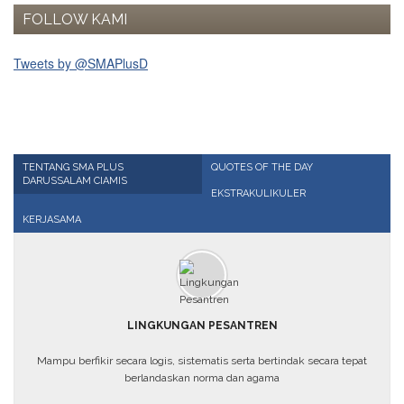
FOLLOW KAMI
EVENT
News
Tweets by @SMAPlusD
Gallery
Contact
us
ALUMNI
TENTANG SMA PLUS
QUOTES OF THE DAY
DARUSSALAM CIAMIS
Registration
EKSTRAKULIKULER
Testimonial
KERJASAMA
KARYA
ILMIAH
PENDAFTARAN
LINGKUNGAN PESANTREN
ONLINE
Mampu berfikir secara logis, sistematis serta bertindak secara tepat
berlandaskan norma dan agama