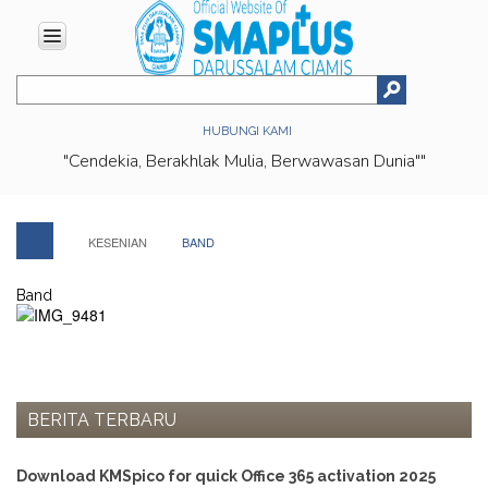
HOME
HUBUNGI KAMI
ABOUT
"Cendekia, Berakhlak Mulia, Berwawasan Dunia""
US
Vision
&
Mission
KESENIAN
BAND
History
Band
Organizational
Structure
Facilities
Achievments
BERITA TERBARU
Location
EDUCATION
Download KMSpico for quick Office 365 activation 2025