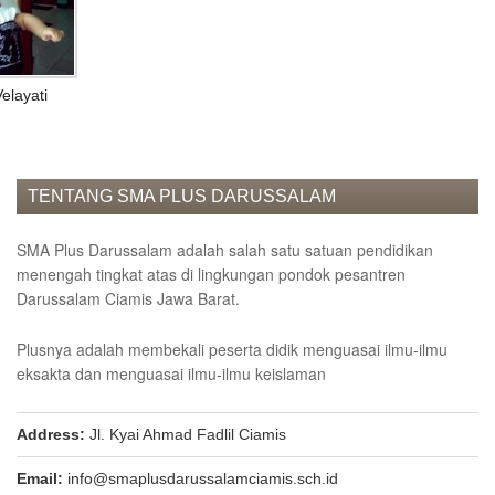
EVENT
News
Velayati
Gallery
Contact
us
ALUMNI
TENTANG SMA PLUS DARUSSALAM
Registration
SMA Plus Darussalam adalah salah satu satuan pendidikan
Testimonial
menengah tingkat atas di lingkungan pondok pesantren
Darussalam Ciamis Jawa Barat.
KARYA
ILMIAH
Plusnya adalah membekali peserta didik menguasai ilmu-ilmu
PENDAFTARAN
eksakta dan menguasai ilmu-ilmu keislaman
ONLINE
Address:
Jl. Kyai Ahmad Fadlil Ciamis
Email:
info@smaplusdarussalamciamis.sch.id