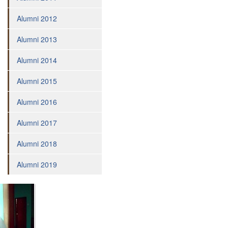
Pesantren
Alumni 2012
Penguatan
Bilingual
Alumni 2013
Services
Alumni 2014
TEAM
Adviser
Alumni 2015
Principal
Alumni 2016
Teacher
Alumni 2017
Administration
Alumni 2018
Staff
STUDENT
Alumni 2019
Penerimaan
Siswa
Baru
Extracurricular
Magazine