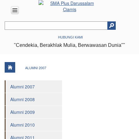
HOME
HUBUNGI KAMI
ABOUT
"Cendekia, Berakhlak Mulia, Berwawasan Dunia""
US
Vision
&
Mission
ALUMNI 2007
History
Alumni 2007
Organizational
Structure
Alumni 2008
Facilities
Alumni 2009
Achievments
Location
Alumni 2010
EDUCATION
Alumni 2011