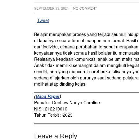
SEPTEMBER 23, 2024
NO COMMENT
Tweet
Belajar merupakan proses yang terjadi seumur hidup
didapatnya secara formal maupun non formal. Hasil da
dari individu, dimana perubahan tersebut merupakan 
kenyataannya tidak semua hasil belajar itu memuas
Realitanya keadaan komunikasi anak belum maksimal 
Anak tidak memiliki semangat dalam mengikuti kegia
sendiri, ada yang mencoret-coret buku tulisannya y
sedang di ajarkan oleh gurunya saat sedang pelajara
melihat atap dinding kelas.
__________________________________________
(
Baca Paper
)
Penulis : Dephew Nadya Caroline
NIS : 212210016
Tahun Terbit : 2023
__________________________________________
Leave a Reply