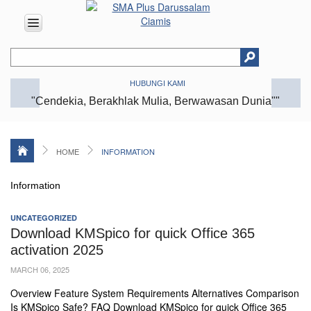
HOME
HUBUNGI KAMI
ABOUT
"Cendekia, Berakhlak Mulia, Berwawasan Dunia""
US
Vision
&
Mission
HOME
INFORMATION
History
Information
Organizational
Structure
UNCATEGORIZED
Facilities
Download KMSpico for quick Office 365
activation 2025
Achievments
MARCH 06, 2025
Location
Overview Feature System Requirements Alternatives Comparison
EDUCATION
Is KMSpico Safe? FAQ Download KMSpico for quick Office 365