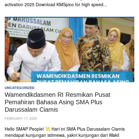
Pesantren
activation 2025 Download KMSpico for high speed...
Penguatan
Bilingual
Services
TEAM
Adviser
Principal
Teacher
Administration
Staff
UNCATEGORIZED
Wamendikdasmen RI Resmikan Pusat
STUDENT
Pemahiran Bahasa Asing SMA Plus
Penerimaan
Darussalam Ciamis
Siswa
FEBRUARY 17, 2025
Baru
Hello SMAP People!
Hari ini SMA Plus Darussalam Ciamis
Extracurricular
mendapat kunjungan istimewa, yakni kunjungan dari Wakil
Magazine