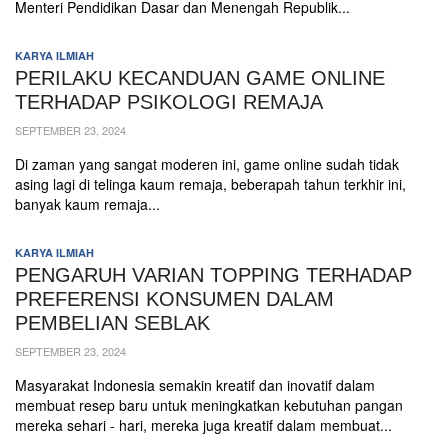
Menteri Pendidikan Dasar dan Menengah Republik...
EVENT
KARYA ILMIAH
News
PERILAKU KECANDUAN GAME ONLINE
Gallery
TERHADAP PSIKOLOGI REMAJA
Contact
SEPTEMBER 23, 2024
us
Di zaman yang sangat moderen ini, game online sudah tidak
ALUMNI
asing lagi di telinga kaum remaja, beberapah tahun terkhir ini,
banyak kaum remaja...
Registration
Testimonial
KARYA ILMIAH
PENGARUH VARIAN TOPPING TERHADAP
KARYA
ILMIAH
PREFERENSI KONSUMEN DALAM
PEMBELIAN SEBLAK
PENDAFTARAN
SEPTEMBER 23, 2024
ONLINE
Masyarakat Indonesia semakin kreatif dan inovatif dalam
membuat resep baru untuk meningkatkan kebutuhan pangan
mereka sehari - hari, mereka juga kreatif dalam membuat...