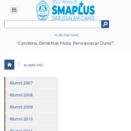
HOME
HUBUNGI KAMI
ABOUT
"Cendekia, Berakhlak Mulia, Berwawasan Dunia""
US
Vision
&
Mission
ALUMNI 2007
History
Organizational
Alumni 2007
Structure
Alumni 2008
Facilities
Achievments
Alumni 2009
Location
Alumni 2010
EDUCATION
Alumni 2011