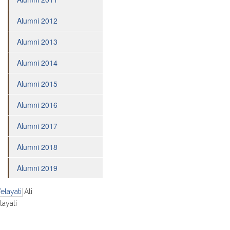
Pesantren
Alumni 2012
Penguatan
Bilingual
Alumni 2013
Services
Alumni 2014
TEAM
Adviser
Alumni 2015
Principal
Alumni 2016
Teacher
Alumni 2017
Administration
Staff
Alumni 2018
STUDENT
Alumni 2019
Penerimaan
Siswa
Ali
Baru
layati
Extracurricular
Magazine