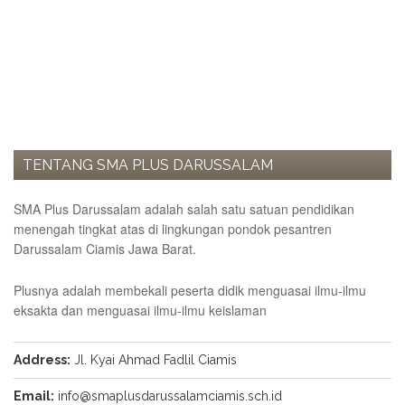
EVENT
News
Gallery
Contact
us
ALUMNI
TENTANG SMA PLUS DARUSSALAM
Registration
SMA Plus Darussalam adalah salah satu satuan pendidikan
Testimonial
menengah tingkat atas di lingkungan pondok pesantren
KARYA
Darussalam Ciamis Jawa Barat.
ILMIAH
Plusnya adalah membekali peserta didik menguasai ilmu-ilmu
PENDAFTARAN
eksakta dan menguasai ilmu-ilmu keislaman
ONLINE
Address:
Jl. Kyai Ahmad Fadlil Ciamis
Email:
info@smaplusdarussalamciamis.sch.id