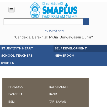
HOME
ABOUT
HUBUNGI KAMI
US
"Cendekia, Berakhlak Mulia, Berwawasan Dunia""
Vision
&
STUDY WITH HEART
SELF DEVELOPMENT
Mission
SCHOOL TEACHERS
NEWSROOM
History
EVENTS
Organizational
Structure
Facilities
Achievments
PRAMUKA
BOLA BASKET
Location
PASKIBRA
BAND
EDUCATION
BSM
TARI SAMAN