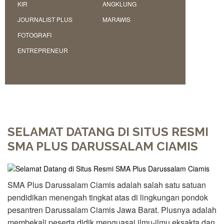
Pesantren
KIR
ANGKLUNG
Penguatan
JOURNALIST PLUS
MARAWIS
Bilingual
FOTOGRAFI
Services
ENTREPRENEUR
TEAM
Adviser
Principal
Teacher
Administration
SELAMAT DATANG DI SITUS RESMI
Staff
SMA PLUS DARUSSALAM CIAMIS
STUDENT
Penerimaan
Siswa
SMA Plus Darussalam Ciamis adalah salah satu satuan
Baru
pendidikan menengah tingkat atas di lingkungan pondok
Extracurricular
pesantren Darussalam Ciamis Jawa Barat. Plusnya adalah
membekali peserta didik menguasai ilmu-ilmu eksakta dan
Magazine