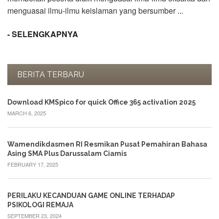
menguasai ilmu-ilmu keislaman yang bersumber ...
EVENT
News
- SELENGKAPNYA
Gallery
Contact
us
BERITA TERBARU
ALUMNI
Registration
Download KMSpico for quick Office 365 activation 2025
MARCH 6, 2025
Testimonial
KARYA
ILMIAH
Wamendikdasmen RI Resmikan Pusat Pemahiran Bahasa
Asing SMA Plus Darussalam Ciamis
PENDAFTARAN
FEBRUARY 17, 2025
ONLINE
PERILAKU KECANDUAN GAME ONLINE TERHADAP
PSIKOLOGI REMAJA
SEPTEMBER 23, 2024